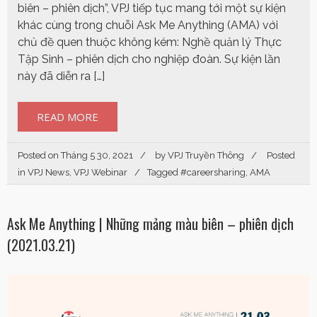
biên – phiên dịch”, VPJ tiếp tục mang tới một sự kiện
khác cùng trong chuỗi Ask Me Anything (AMA) với
chủ đề quen thuộc không kém: Nghề quản lý Thực
Tập Sinh – phiên dịch cho nghiệp đoàn. Sự kiện lần
này đã diễn ra […]
READ MORE
Posted on
Tháng 5 30, 2021
by
VPJ Truyền Thông
Posted
in
VPJ News
,
VPJ Webinar
Tagged
#careersharing
,
AMA
Ask Me Anything | Những mảng màu biên – phiên dịch
(2021.03.21)