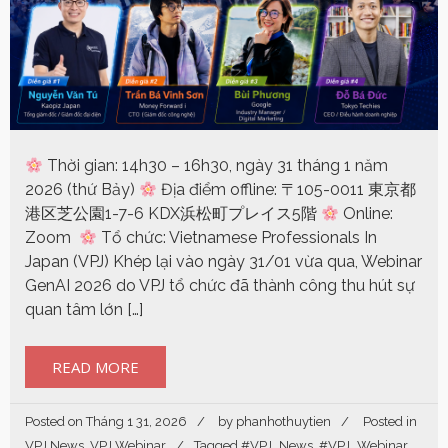
Thời gian: 14h30 – 16h30, ngày 31 tháng 1 năm
2026 (thứ Bảy)
Địa điểm offline: 〒105-0011 東京都
港区芝公園1-7-6 KDX浜松町プレイス5階
Online:
Zoom
Tổ chức: Vietnamese Professionals In
Japan (VPJ) Khép lại vào ngày 31/01 vừa qua, Webinar
GenAI 2026 do VPJ tổ chức đã thành công thu hút sự
quan tâm lớn […]
READ MORE
Posted on
Tháng 1 31, 2026
by
phanhothuytien
Posted in
VPJ News
,
VPJ Webinar
Tagged
#VPJ_News
,
#VPJ_Webinar
,