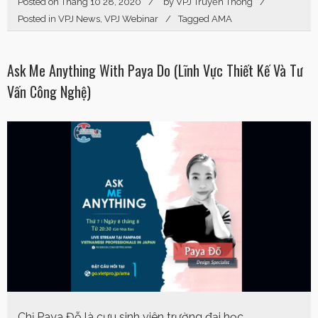
Posted on
Tháng 10 28, 2020
by
VPJ Truyền Thông
Posted in
VPJ News
,
VPJ Webinar
Tagged
AMA
Ask Me Anything With Paya Do (Lĩnh Vực Thiết Kế Và Tư
Vấn Công Nghệ)
Chị Paya Đỗ là cựu sinh viên trường đại học