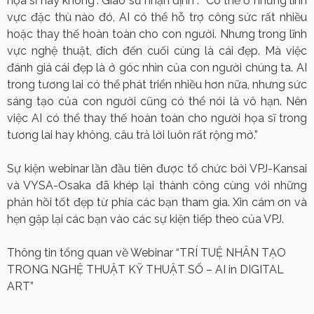
họa sĩ hay không”. Giáo sư nhận định : “Có thể ở những lĩnh
vực đặc thù nào đó, AI có thể hỗ trợ công sức rất nhiều
hoặc thay thế hoàn toàn cho con người. Nhưng trong lĩnh
vực nghệ thuật, đích đến cuối cùng là cái đẹp. Mà việc
đánh giá cái đẹp là ở góc nhìn của con người chúng ta. AI
trong tương lai có thể phát triển nhiều hơn nữa, nhưng sức
sáng tạo của con người cũng có thể nói là vô hạn. Nên
việc AI có thể thay thế hoàn toàn cho người họa sĩ trong
tương lai hay không, câu trả lời luôn rất rộng mở.”
Sự kiện webinar lần đầu tiên được tổ chức bởi VPJ-Kansai
và VYSA-Osaka đã khép lại thành công cùng với những
phản hồi tốt đẹp từ phía các bạn tham gia. Xin cám ơn và
hẹn gặp lại các bạn vào các sự kiện tiếp theo của VPJ.
Thông tin tổng quan về Webinar “TRÍ TUỆ NHÂN TẠO
TRONG NGHỆ THUẬT KỸ THUẬT SỐ – AI in DIGITAL
ART”