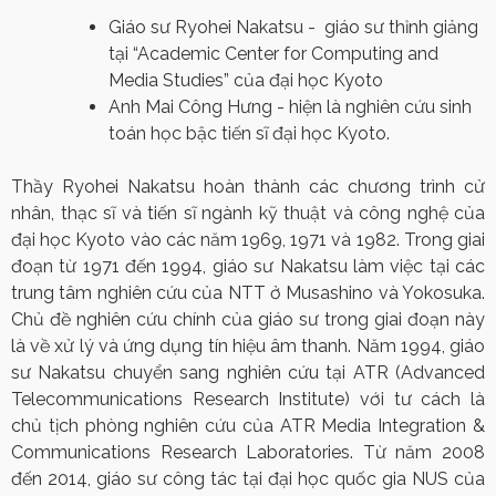
Giáo sư Ryohei Nakatsu
-
giáo sư thỉnh giảng
tại “Academic Center for Computing and
Media Studies” của đại học Kyoto
A
nh Mai Công Hưng - hiện là nghiên cứu sinh
toán học bậc tiến sĩ đại học Kyoto.
Thầy Ryohei Nakatsu hoàn thành các chương trình cử
nhân, thạc sĩ và tiến sĩ ngành kỹ thuật và công nghệ của
đại học Kyoto vào các năm 1969, 1971 và 1982. Trong giai
đoạn từ 1971 đến 1994, giáo sư Nakatsu làm việc tại các
trung tâm nghiên cứu của NTT ở Musashino và Yokosuka.
Chủ đề nghiên cứu chính của giáo sư trong giai đoạn này
là về xử lý và ứng dụng tín hiệu âm thanh. Năm 1994, giáo
sư Nakatsu chuyển sang nghiên cứu tại ATR (Advanced
Telecommunications Research Institute) với tư cách là
chủ tịch phòng nghiên cứu của ATR Media Integration &
Communications Research Laboratories. Từ năm 2008
đến 2014, giáo sư công tác tại đại học quốc gia NUS của