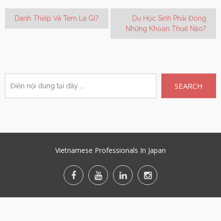
Danh Thiếp Và Tem Là Gì?
Du Học Sinh Phải Đóng
Những Khoản Thuế Nào?
SEARCH
Vietnamese Professionals In Japan