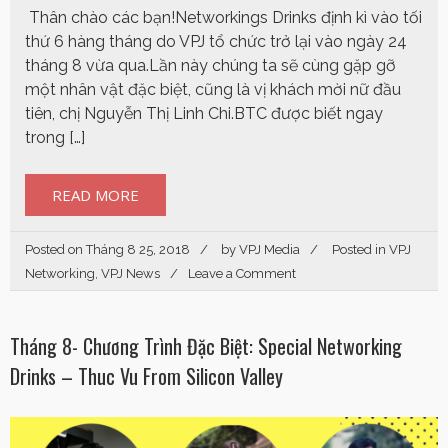
Thân chào các bạn!Networkings Drinks định kì vào tối
thứ 6 hàng tháng do VPJ tổ chức trở lại vào ngày 24
tháng 8 vừa qua.Lần này chúng ta sẽ cùng gặp gỡ
một nhân vật đặc biệt, cũng là vị khách mời nữ đầu
tiên, chị Nguyễn Thị Linh Chi.BTC được biết ngay
trong […]
READ MORE
Posted on
Tháng 8 25, 2018
by
VPJ Media
Posted in
VPJ
Networking
,
VPJ News
Leave a Comment
Tháng 8- Chương Trình Đặc Biệt: Special Networking
Drinks – Thuc Vu From Silicon Valley