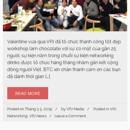
Valentine vừa qua VPJ đã tổ chức thành công tốt đẹp
workshop làm chocolate với sự có mặt của gần 25
người, sự kiện nằm trong chuỗi sự kiện networking
drinks được tổ chức hàng tháng nhằm gắn kết cộng
đồng người Việt. BTC xin chân thành cảm ơn các bạn
đã dành thời gian […]
READ MORE
Posted on
Tháng 3 5, 2019
by
VPJ Media
Posted in
VPJ
Networking
,
VPJ News
Leave a Comment