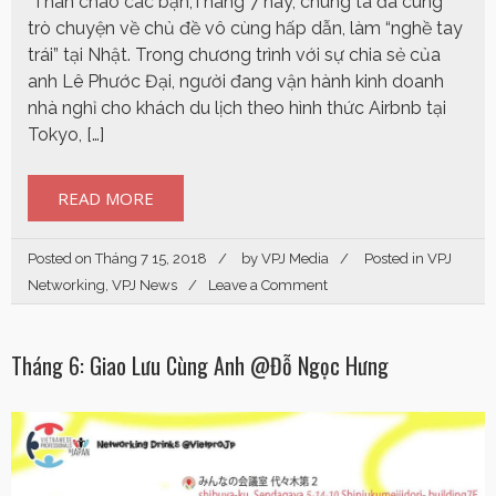
Thân chào các bạn,Tháng 7 này, chúng ta đã cùng
trò chuyện về chủ đề vô cùng hấp dẫn, làm “nghề tay
trái” tại Nhật. Trong chương trình với sự chia sẻ của
anh Lê Phước Đại, người đang vận hành kinh doanh
nhà nghỉ cho khách du lịch theo hình thức Airbnb tại
Tokyo, […]
READ MORE
Posted on
Tháng 7 15, 2018
by
VPJ Media
Posted in
VPJ
Networking
,
VPJ News
Leave a Comment
Tháng 6: Giao Lưu Cùng Anh @Đỗ Ngọc Hưng