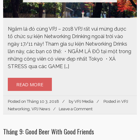
Ngắm lá đỏ cùng VPJ – 2018 VPJ rất vui mừng được
tổ chức sự kiện Networking Drinking ngoài trời vào
ngày 17/11 này! Tham gia sự kiện Networking Drinks
lần này, các bạn có thể: ・NGẮM LÁ ĐỎ tại một trong
những công viên có view đẹp nhất Tokyo ・XẢ
STRESS qua các GAME […]
READ MORE
Posted on
Tháng 10 3, 2018
by
VPJ Media
Posted in
VPJ
Networking
,
VPJ News
Leave a Comment
Tháng 9: Good Beer With Good Friends