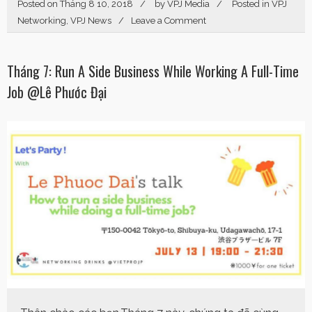
Posted on
Tháng 8 10, 2018
by
VPJ Media
Posted in
VPJ
Networking
,
VPJ News
Leave a Comment
Tháng 7: Run A Side Business While Working A Full-Time
Job @Lê Phước Đại