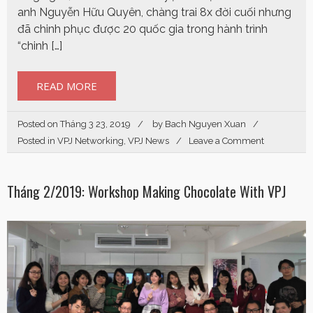
anh Nguyễn Hữu Quyên, chàng trai 8x đời cuối nhưng
đã chinh phục được 20 quốc gia trong hành trình
“chinh […]
READ MORE
Posted on
Tháng 3 23, 2019
by
Bach Nguyen Xuan
Posted in
VPJ Networking
,
VPJ News
Leave a Comment
Tháng 2/2019: Workshop Making Chocolate With VPJ