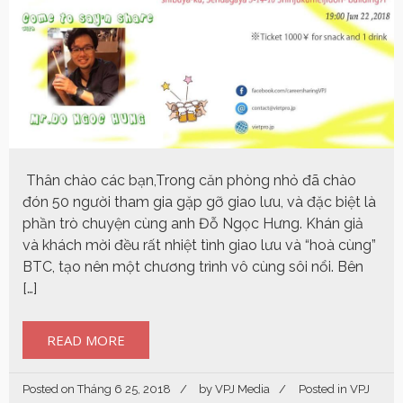
Thân chào các bạn,Trong căn phòng nhỏ đã chào
đón 50 người tham gia gặp gỡ giao lưu, và đặc biệt là
phần trò chuyện cùng anh Đỗ Ngọc Hưng. Khán giả
và khách mời đều rất nhiệt tình giao lưu và “hoà cùng”
BTC, tạo nên một chương trình vô cùng sôi nổi. Bên
[…]
READ MORE
Posted on
Tháng 6 25, 2018
by
VPJ Media
Posted in
VPJ