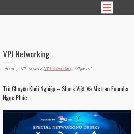
Vietnamese Professionals in Japan
VPJ Networking
Home
|
VPJ News
|
VPJ Networking
( Page 2 )
Trò Chuyện Khởi Nghiệp – Shark Việt Và Metran Founder
Ngọc Phúc