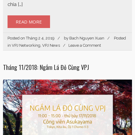
chia […]
READ MORE
Posted on
Tháng 2 4, 2019
by
Bach Nguyen Xuan
Posted
in
VPJ Networking
,
VPJ News
Leave a Comment
Tháng 11/2018: Ngắm Lá Đỏ Cùng VPJ