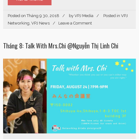
Posted on
Tháng 9 30, 2018
by
VPJ Media
Posted in
VPJ
Networking
,
VPJ News
Leave a Comment
Tháng 8: Talk With Mrs.Chi @Nguyễn Thị Linh Chi