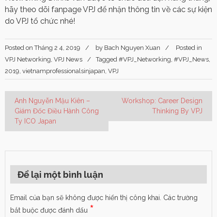
hãy theo dõi
fanpage VPJ
để nhận thông tin về các sự kiện
do VPJ tổ chức nhé!
Posted on
Tháng 2 4, 2019
by
Bach Nguyen Xuan
Posted in
VPJ Networking
,
VPJ News
Tagged
#VPJ_Networking
,
#VPJ_News
,
2019
,
vietnamprofessionalsinjapan
,
VPJ
Anh Nguyễn Mậu Kiên –
Workshop: Career Design
Giám Đốc Điều Hành Công
Thinking By VPJ
Ty ICO Japan
Để lại một bình luận
Email của bạn sẽ không được hiển thị công khai.
Các trường
*
bắt buộc được đánh dấu