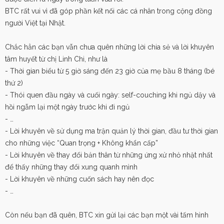
BTC rất vui vì đã góp phần kết nối các cá nhân trong cộng đồng
người Việt tại Nhật.
Chắc hẳn các bạn vẫn chưa quên những lời chia sẻ và lời khuyên
tâm huyết từ chị Linh Chi, như là
- Thời gian biểu từ 5 giờ sáng đến 23 giờ của mẹ bầu 8 tháng (bé
thứ 2)
- Thói quen đầu ngày và cuối ngày: self-couching khi ngủ dậy và
hồi ngẫm lại một ngày trước khi đi ngủ
- …
- Lời khuyên về sử dụng ma trận quản lý thời gian, đầu tư thời gian
cho những việc “Quan trọng + Không khẩn cấp”
- Lời khuyên về thay đổi bản thân từ những ứng xử nhỏ nhặt nhất
để thấy những thay đổi xung quanh mình
- Lời khuyên về những cuốn sách hay nên đọc
- …
Còn nếu bạn đã quên, BTC xin gửi lại các bạn một vài tấm hình