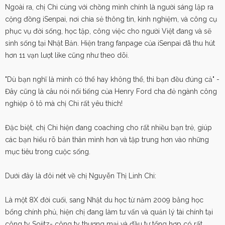
Ngoài ra, chị Chi cùng với chồng mình chính là người sáng lập ra
cộng đồng iSenpai, nơi chia sẻ thông tin, kinh nghiệm, và công cụ
phục vụ đời sống, học tập, công việc cho người Việt đang và sẽ
sinh sống tại Nhật Bản. Hiện trang fanpage của iSenpai đã thu hút
hơn 11 vạn lượt like cũng như theo dõi.
"Dù bạn nghĩ là mình có thể hay không thể, thì bạn đều đúng cả" -
Đây cũng là câu nói nổi tiếng của Henry Ford cha đẻ ngành công
nghiệp ô tô mà chị Chi rất yêu thích!
Đặc biệt, chị Chi hiện đang coaching cho rất nhiều bạn trẻ, giúp
các bạn hiểu rõ bản thân mình hơn và tập trung hơn vào những
mục tiêu trong cuộc sống.
Dưới đây là đôi nét về chị Nguyễn Thị Linh Chi:
Là một 8X đời cuối, sang Nhật du học từ năm 2009 bằng học
bổng chính phủ, hiện chị đang làm tư vấn và quản lý tài chính tại
công ty Sojitz- công ty thương mại và đầu tư tổng hợp có rất