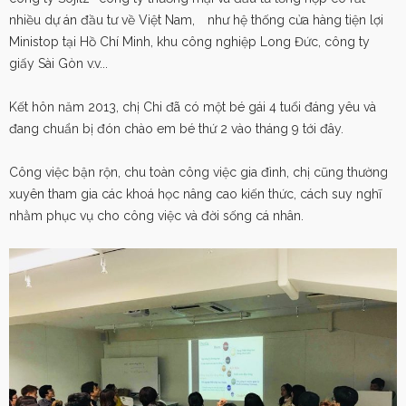
nhiều dự án đầu tư về Việt Nam, như hệ thống cửa hàng tiện lợi
Ministop tại Hồ Chí Minh, khu công nghiệp Long Đức, công ty
giấy Sài Gòn v.v...
Kết hôn năm 2013, chị Chi đã có một bé gái 4 tuổi đáng yêu và
đang chuẩn bị đón chào em bé thứ 2 vào tháng 9 tới đây.
Công việc bận rộn, chu toàn công việc gia đình, chị cũng thường
xuyên tham gia các khoá học nâng cao kiến thức, cách suy nghĩ
nhằm phục vụ cho công việc và đời sống cá nhân.