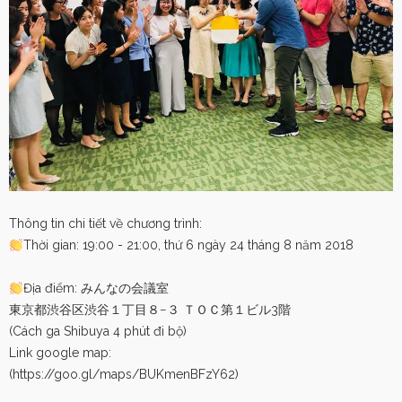
Thông tin chi tiết về chương trình:
Thời gian: 19:00 - 21:00, thứ 6 ngày 24 tháng 8 năm 2018
Địa điểm: みんなの会議室
東京都渋谷区渋谷１丁目８−３ ＴＯＣ第１ビル3階
(Cách ga Shibuya 4 phút đi bộ)
Link google map:
(
https://goo.gl/maps/BUKmenBFzY62
)