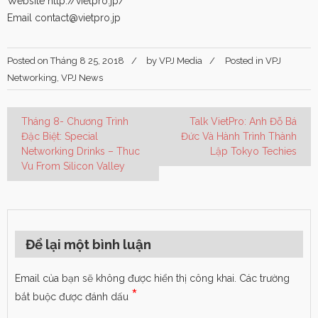
Website http://vietpro.jp/
Email contact@vietpro.jp
Posted on
Tháng 8 25, 2018
by
VPJ Media
Posted in
VPJ
Networking
,
VPJ News
Tháng 8- Chương Trình
Talk VietPro: Anh Đỗ Bá
Đặc Biệt: Special
Đức Và Hành Trình Thành
Networking Drinks – Thuc
Lập Tokyo Techies
Vu From Silicon Valley
Để lại một bình luận
Email của bạn sẽ không được hiển thị công khai.
Các trường
*
bắt buộc được đánh dấu