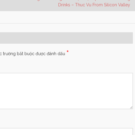
Drinks – Thuc Vu From Silicon Valley
*
c trường bắt buộc được đánh dấu