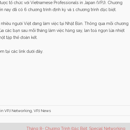
 được tổ chức với Vietnamese Professionals in Japan (VPJ). Chương
ến nay đã có 6 chương trình định kỳ và 1 chương trình đặc biệt.
rất nhiều người Việt đang làm việc tại Nhật Bản. Thông qua mỗi chương
ủa các bạn sau mỗi tháng làm việc hăng say, lan toả ngọn lửa nhiệt
ột tập thể đoàn kết.
 tại các link dưới đây.
 in
VPJ Networking
,
VPJ News
Tháng 8- Chương Trình Đặc Biệt: Special Networking