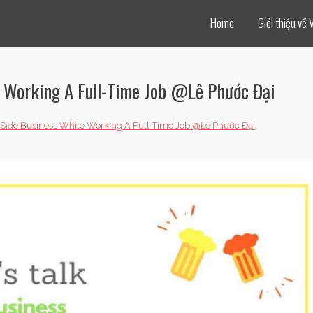
Home
Giới thiệu về 
e Working A Full-Time Job @Lê Phước Đại
 Side Business While Working A Full-Time Job @Lê Phước Đại