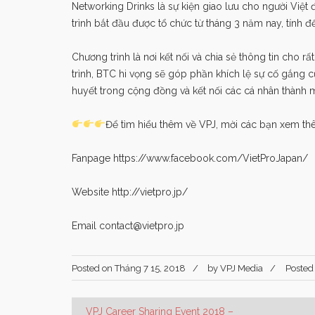
Networking Drinks là sự kiện giao lưu cho người Việt
trình bắt đầu được tổ chức từ tháng 3 năm nay, tính đ
Chương trình là nơi kết nối và chia sẻ thông tin cho 
trình, BTC hi vọng sẽ góp phần khích lệ sự cố gắng c
huyết trong cộng đồng và kết nối các cá nhân thành m
Để tìm hiểu thêm về VPJ, mời các bạn xem thêm
Fanpage
https://www.facebook.com/VietProJapan/
Website
http://vietpro.jp/
Email
contact@vietpro.jp
Posted on
Tháng 7 15, 2018
by
VPJ Media
Posted
VPJ Career Sharing Event 2018 –