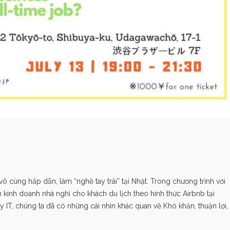
ô cùng hấp dẫn, làm “nghề tay trái” tại Nhật. Trong chương trình với
 kinh doanh nhà nghỉ cho khách du lịch theo hình thức Airbnb tại
y IT, chúng ta đã có những cái nhìn khác quan về Khó khăn, thuận lợi,