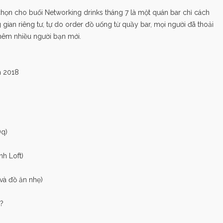
chọn cho buổi Networking drinks tháng 7 là một quán bar chỉ cách
gian riêng tư, tự do order đồ uống từ quầy bar, mọi người đã thoải
thêm nhiều người bạn mới.
m 2018
Dq
)
nh Loft)
và đồ ăn nhẹ)
o?