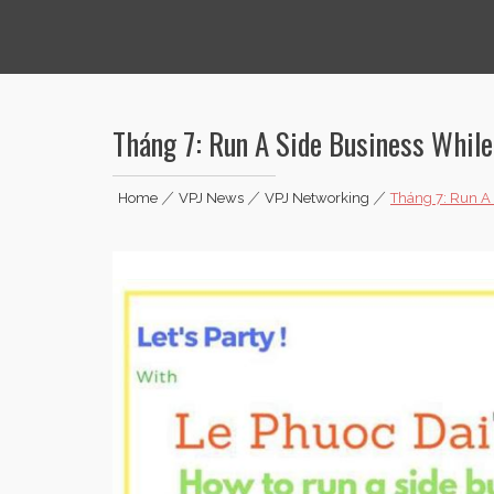
Vietnamese Professionals in Japan
Tháng 7: Run A Side Business Whil
Home
|
VPJ News
|
VPJ Networking
|
Tháng 7: Run A