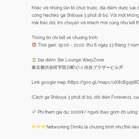
Khác với những lần tổ chức trước, địa điểm được lựa 
cổng Hachiko ga Shibuya 3 phút đi bộ. Với một không 
mái trao đổi, trò chuyện với khách mời cũng như kết 
Thông tin chi tiết về chương trình:
Thời gian: 19:00 - 21:00, thứ 6 ngày 13 tháng 7 nă
Địa điểm: Bar Lounge WarpZone
東京都渋谷区宇田川町17-1 渋谷ブラザービル7F
Link google map (
https://goo.gl/maps/uX8cBgq98
(Cách ga Shibuya 3 phút đi bộ, đối diện Forever21, cạ
Phí tham gia dự: 1000¥/ người (bao gồm đồ uống 
Networking Drinks là chương trình như thế nà