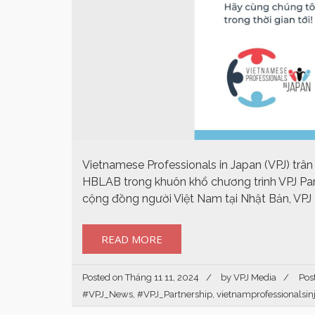
Vietnamese Professionals in Japan (VPJ) trâ
HBLAB trong khuôn khổ chương trình VPJ Partn
cộng đồng người Việt Nam tại Nhật Bản, VPJ 
READ MORE
Posted on
Tháng 11 11, 2024
by
VPJ Media
Pos
#VPJ_News
,
#VPJ_Partnership
,
vietnamprofessionalsin