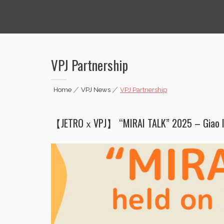
Vietnamese Professionals in Japan
VPJ Partnership
Home
|
VPJ News
|
VPJ Partnership
【JETROｘVPJ】 “MIRAI TALK” 2025 – Giao lưu 