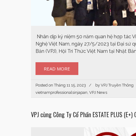
Nhân dịp kỷ niệm 50 năm quan hệ hợp tác 
Nghệ Việt Nam, ngày 27/5/2023 tại Đại sứ 
Bản (VPJ), Hội Trí Thức Việt Nam tại Nhật Bản
READ MORE
Posted on
Tháng 11 15, 2023
by
VPJ Truyền Thông
vietnamprofessionalsinjapan
,
VPJ News
VPJ cùng Công Ty Cổ Phần ESTATE PLUS (E+)