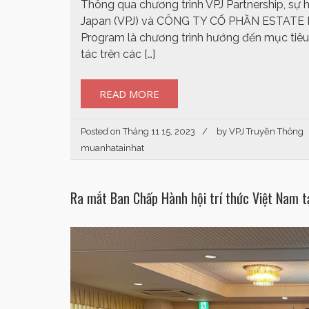
Thông qua chương trình VPJ Partnership, sự 
Japan (VPJ) và CÔNG TY CỔ PHẦN ESTATE PLU
Program là chương trình hướng đến mục tiêu
tác trên các […]
READ MORE
Posted on
Tháng 11 15, 2023
by
VPJ Truyền Thông
muanhatainhat
Ra mắt Ban Chấp Hành hội trí thức Việt Nam 