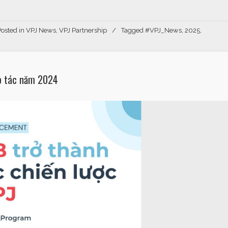
Posted in
VPJ News
,
VPJ Partnership
Tagged
#VPJ_News
,
2025
,
p tác năm 2024