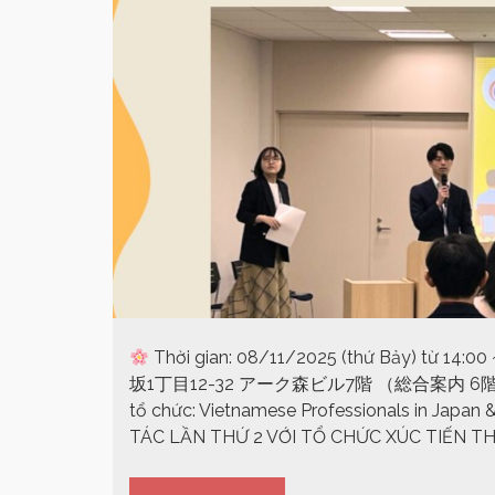
Thời gian: 08/11/2025 (thứ Bảy) từ 14:00 
坂1丁目12-32 アーク森ビル7階 （総合案内 6
tổ chức: Vietnamese Professionals in Japan
TÁC LẦN THỨ 2 VỚI TỔ CHỨC XÚC TIẾN THƯ