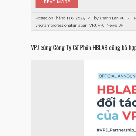
READ MORE
Posted on
Tháng 11 8, 2025
by
Thanh Lan Vu
vietnamprofessionalsinjapan
,
VPJ
,
VPJ_News_JP
VPJ cùng Công Ty Cổ Phần HBLAB công bố hợ