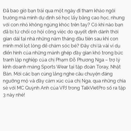
Đã bao giờ bạn trải qua một ngày đi tham khảo ngôi
trường mà mình dự định sẽ học lấy bằng cao học, nhưng
với con nhỏ không ngừng khóc trên tay? Có khi nào bạn
đã bị từ chối cơ hội công việc do quyết định dành thời
gian dài tại nhà những năm tháng đầu tiên sau khi con
mình mới lọt lòng để chăm sóc bé? Đây chỉ là vài ví dụ
điển hình của những mảnh ghép đầy gian khó trong bức
tranh lập nghiệp của chị Phạm Đỗ Phương Nga – trợ lý
kinh doanh mảng Sports Wear tại tập đoàn Toray, Nhật
Bản. Mời các bạn cùng lắng nghe câu chuyện đáng
ngưỡng mộ và đầy cảm xúc của chị Nga, qua những chia
sẻ với MC Quỳnh Anh của VPJ trong TalkVietPro số ra tập
3 này nhé!