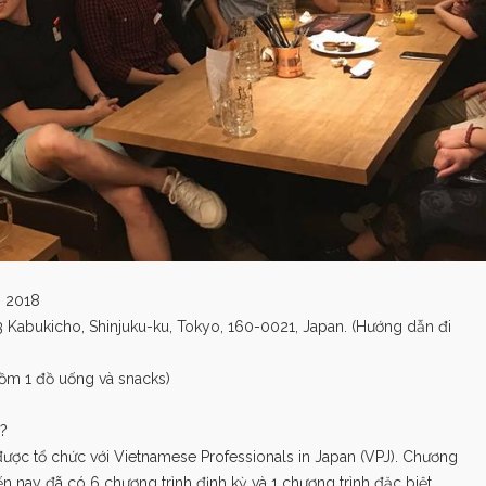
m 2018
-3 Kabukicho, Shinjuku-ku, Tokyo, 160-0021, Japan. (Hướng dẫn đi
ồm 1 đồ uống và snacks)
o?
 được tổ chức với Vietnamese Professionals in Japan (VPJ). Chương
ến nay đã có 6 chương trình định kỳ và 1 chương trình đặc biệt.