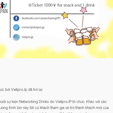
c bởi VietproJp đã trở lại.
huỗi sự kiện Networking Drinks do VietproJP tổ chức. Khác với các
hương trình lần này tất cả khách tham gia sẽ trở thành khách mời của