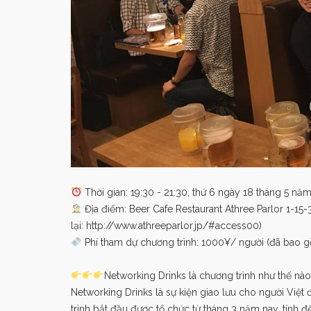
Thời gian: 19:30 - 21:30, thứ 6 ngày 18 tháng 5 nă
Địa điểm: Beer Cafe Restaurant Athree Parlor 1-15
lại: http://www.athreeparlor.jp/#access00)
Phí tham dự chương trình: 1000¥/ người (đã bao g
Networking Drinks là chương trình như thế nà
Networking Drinks là sự kiện giao lưu cho người Việt
trình bắt đầu được tổ chức từ tháng 3 năm nay, tính đ