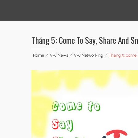
Vietnamese Professionals in Japan
Tháng 5: Come To Say, Share And Sm
Home
|
VPJ News
|
VPJ Networking
|
Tháng 5: Come 