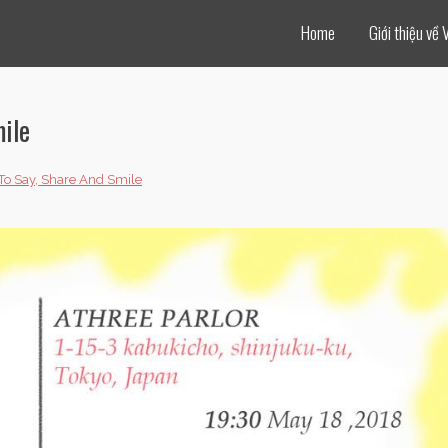
Home
Giới thiệu về 
ile
To Say, Share And Smile