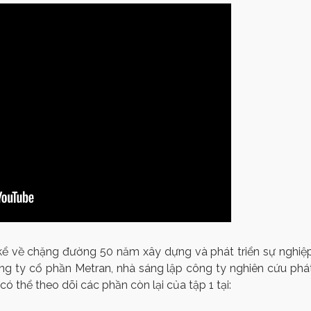
, kể về chặng đường 50 năm xây dựng và phát triển sự nghiệ
g ty cổ phần Metran, nhà sáng lập công ty nghiên cứu phá
có thể theo dõi các phần còn lại của tập 1 tại: