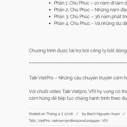
Phần 1: Chú Phúc – 10 năm đi làm 
Phần 2: Chú Phúc – Những năm đầu
Phần 3: Chú Phúc – 36 năm phát tr
Phần 4: Chú Phúc – Và những dự đị
Chương trình được tài trợ bởi công ty bất độn
*********************************************************************
Talk VietPro – Những câu chuyện truyền cảm h
Với chuỗi video Talk Vietpro, VPJ hy vọng có th
cảm hứng để tiếp tục chặng hành trình theo đ
Posted on
Tháng 4 7, 2018
by
Bach Nguyen Xuan
Talk_VietPro
,
vietnamprofessionalsinjapan
,
VPJ