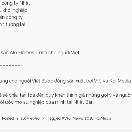
ở công ty Nhật
 khởi nghiệp
iển công ty
nh tương lai
g sản Alo Homes – nhà cho người Việt.
***************
ứng cho người Việt được đồng sản xuất bởi VPJ và Koi Media.
ể sẻ chia, lan tỏa đến quý khán thính giả những gợi ý và nguồ
uổi ước mơ sự nghiệp của mình tại Nhật Bản.
Posted in
Talk VietPro
Tagged
#VPJ_News
,
2018
,
KoiMedia
,