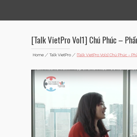
Vietnamese Professionals in Japan
[Talk VietPro Vol1] Chú Phúc – Phầ
Home
|
Talk VietPro
|
[Talk VietPro Vol1] Chú Phúc – P