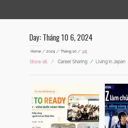
Vietnamese Professionals in Japan
Day:
Tháng 10 6, 2024
Home
|
2024
|
Tháng 10
|
06
Show all
Career Sharing
Living in Japan