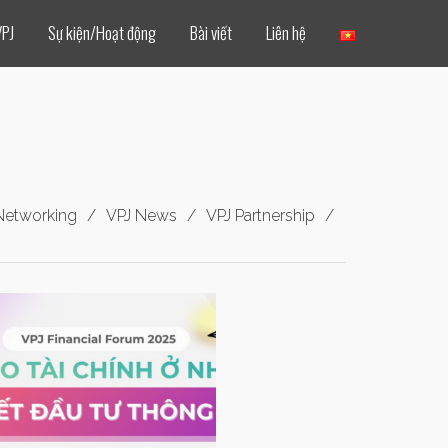
VPJ
Sự kiện/Hoạt động
Bài viết
Liên hệ
Networking
VPJ News
VPJ Partnership