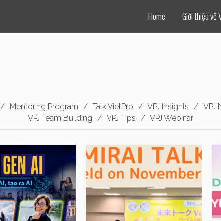
Home
Giới thiệu về 
Mentoring Program
Talk VietPro
VPJ Insights
VPJ 
VPJ Team Building
VPJ Tips
VPJ Webinar